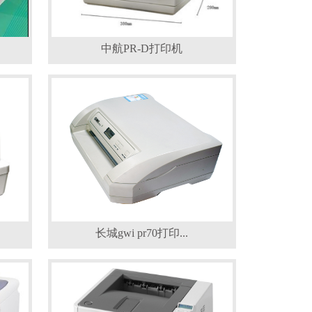
中航PR-D打印机
长城gwi pr70打印...