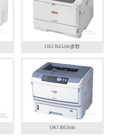
OKI B432dn参数
OKI B820dn